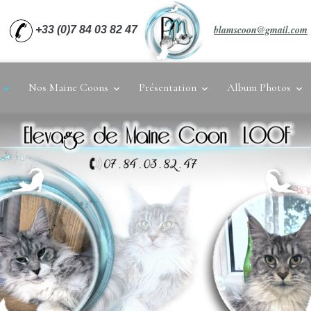
blamscoon@gmail.com
+33 (0)7 84 03 82 47
e
Nos Maine Coons
Présentation
Album Photos