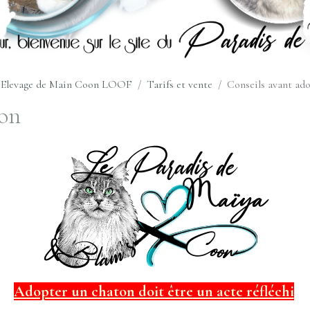
n Elevage de Main Coon LOOF
Tarifs et vente
Conseils avant ad
ion
Adopter un chaton doit être un acte réfléchi
.