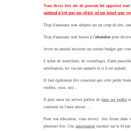
Vous devez être sûr de pouvoir lui apporter tout l
animal n'est pas un objet, ni un jouet que v
Trop d'animaux sont adoptés sur un coup de tête, sans
abandon
Trop d'animaux sont laissés à l'
pour divers
Avoir un animal nécessite un certain budget que vou
L'achat de nourriture, de vermifuges, d'anti-puces/tiqu
stérilisation, les vaccins annuels et si il est malade.
Il faut également être conscient que cette petite bo
oreilles, yeux, nez ..
Il peut aussi lui arriver parfois de
faire ses griffes
su
contrarié ou l'aura stressé …
Pour son éducation, vous devrez être ferme dans v
plusieurs fois. Une
autorisation
(monter sur le lit pa