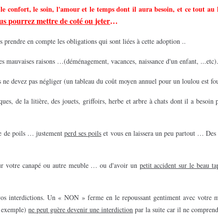
e confort, le soin, l'amour et le temps dont il aura besoin, et ce tout au 
ous pourrez mettre de coté ou jeter
…
 prendre en compte les obligations qui sont liées à cette adoption ..
es mauvaises raisons …(déménagement, vacances, naissance d'un enfant, ...etc)
s ne devez pas négliger (un tableau du coût moyen annuel pour un loulou est
fo
es, de la litière, des jouets, griffoirs, herbe et arbre à chats dont il a besoin 
ule de poils … justement
perd ses poils
et vous en laissera un peu partout … Des s
r votre canapé ou autre meuble … ou d'avoir un
petit accident sur le beau ta
os interdictions. Un « NON » ferme en le repoussant gentiment avec votre mai
r exemple)
ne peut guère devenir une interdiction
par la suite car il ne comprend